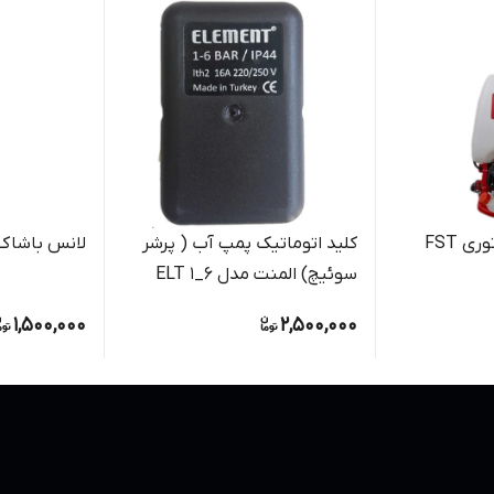
سمپاش لانسی موتوری FST
کلید اتوماتیک پمپ آب ( پرشر
لانس باشاک
سوئیچ) المنت مدل ELT 1_6
1,500,000
2,500,000