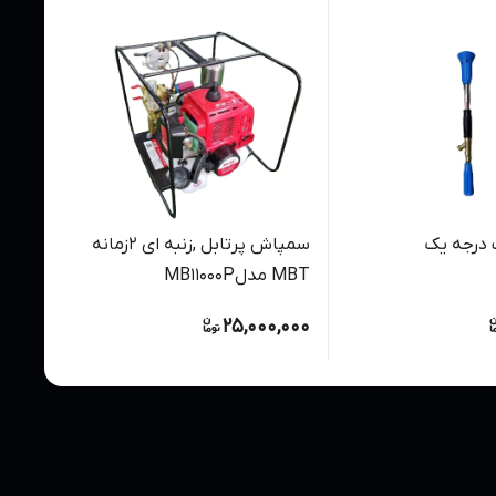
 درجه یک
سمپاش پرتابل ,زنبه ای 2زمانه
MBT مدلMB11000P
5200
0,000
25,000,000