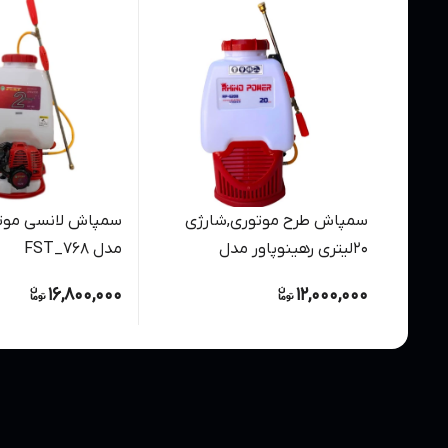
سمپاش طرح موتوری,شارژی
20لیتری رهینوپاور مدل
مدل FST_768
Rp_620B
16,800,000
12,000,000