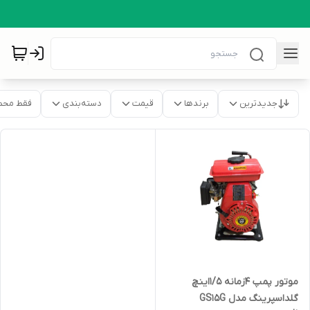
جدیدترین
برندها
قیمت
دسته‌بندی
فقط محص
موتور پمپ 4زمانه 1/5اینچ
گلداسپرینگ مدل GS15G