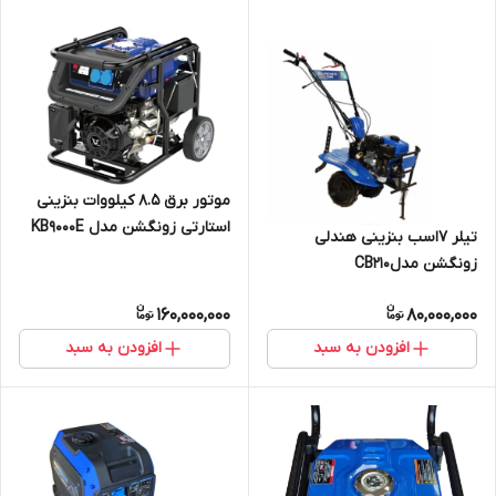
موتور برق 8.5 کیلووات بنزینی
استارتی زونگشن مدل KB9000E
تیلر 7اسب بنزینی هندلی
زونگشن مدلCB210
160,000,000
80,000,000
افزودن به سبد
افزودن به سبد