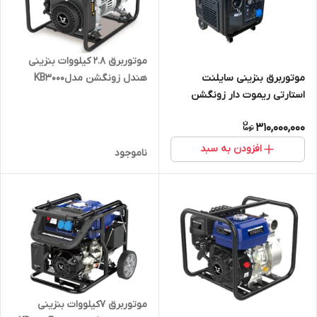
موتوربرق 2.8 کیلووات بنزینی
هندل زونگشن مدلKB3000
موتوربرق بنزینی سایلنت
استارتی ریموت دار زونگشن
7500 وات مدل BQH9000E
310,000,000
افزودن به سبد
ناموجود
موتوربرق 7کیلووات بنزینی