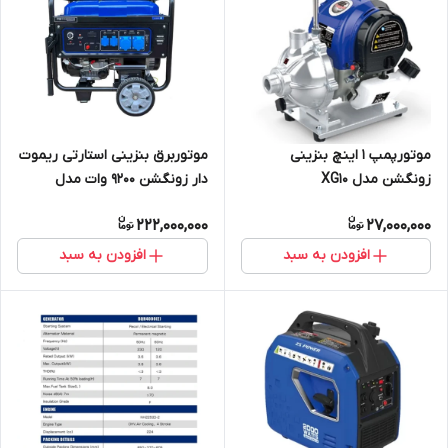
موتوربرق بنزینی استارتی ریموت
موتورپمپ 1 اینچ بنزینی
دار زونگشن 9200 وات مدل
زونگشن مدل XG10
PB11000E
222,000,000
27,000,000
افزودن به سبد
افزودن به سبد