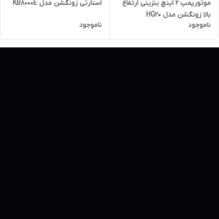
موتورپمپ 2 اینچ بنزینی ارتفاع
استارتی زونگشن مدل KB8000E
بالا زونگشن مدل HG20
ناموجود
ناموجود