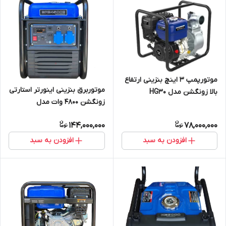
موتورپمپ 3 اینچ بنزینی ارتفاع
موتوربرق بنزینی اینورتر استارتی
بالا زونگشن مدل HG30
زونگشن 4800 وات مدل
BPB4500_R
144,000,000
78,000,000
افزودن به سبد
افزودن به سبد