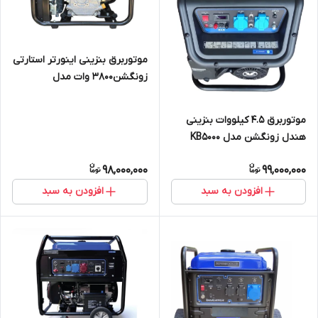
موتوربرق بنزینی اینورتر استارتی
زونگشن3800 وات مدل
BPB4000_R
موتوربرق 4.5 کیلووات بنزینی
هندل زونگشن مدل KB5000
98,000,000
99,000,000
افزودن به سبد
افزودن به سبد