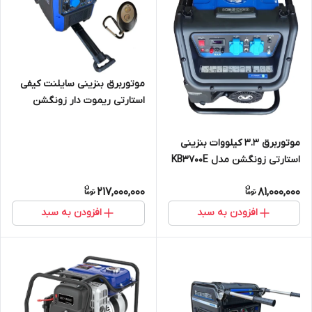
موتوربرق بنزینی سایلنت کیفی
استارتی ریموت دار زونگشن
5500 وات مدل BQH6200E
موتوربرق 3.3 کیلووات بنزینی
استارتی زونگشن مدل KB3700E
217,000,000
81,000,000
افزودن به سبد
افزودن به سبد