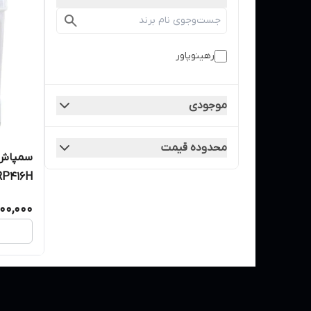
رهینوپاور
موجودی
محدوده قیمت
RP416H
500,000