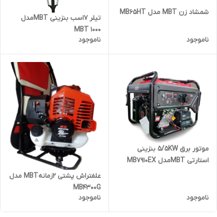
شمشاد زن MBT مدل MB65HT
تیلر 7اسب بنزینی MBTمدل
MBT 1000
ناموجود
ناموجود
موتور برق 5/5KW بنزینی
استارتی MBTمدل MB7910EX
علفتراش پشتی 2زمانهMBT مدل
MB4300G
ناموجود
ناموجود