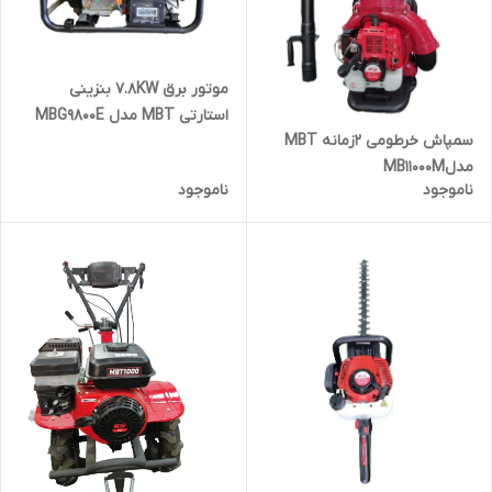
موتور برق 7.8KW بنزینی
استارتی MBT مدل MBG9800E
سمپاش خرطومی 2زمانه MBT
مدلMB11000M
ناموجود
ناموجود