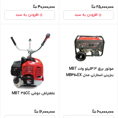
40,000,000
25,000,000
افزودن به سبد
افزودن به سبد
موتور برق 3.3کیلو وات MBT
بنزینی استارتی مدل MB4910EX
علفتراش دوشی MBT 35CC
16,000,000
60,000,000