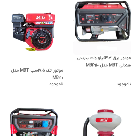
موتور برق 3.3کیلو وات بنزینی
هندلی MBT مدل MB4910
موتور تک 7.5اسب MBT مدل
MB210
ناموجود
ناموجود