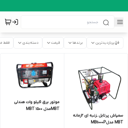
پربازدیدترین
برندها
قیمت
دسته‌بندی
فقط م
موتور برق 1کیلو وات هندلی
MBTمدل MBT 1500
سمپاش پرتابل ,زنبه ای 2زمانه
MBT مدلMB11000P