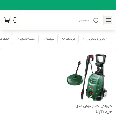
پربازدیدترین
برندها
قیمت
دسته‌بندی
فقط م
کارواش 120بار بوش مدل
AQT35_12