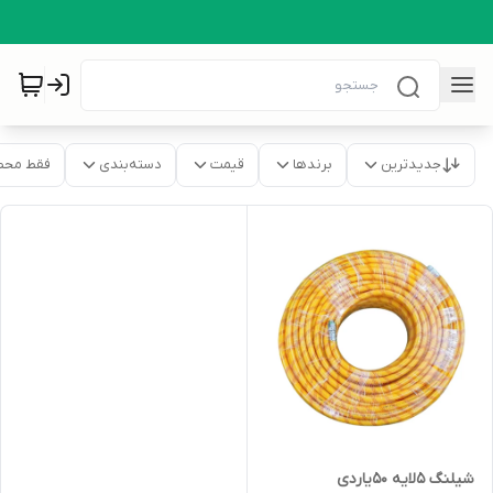
جدیدترین
برندها
قیمت
دسته‌بندی
فقط محص
شیلنگ 5لایه 50یاردی