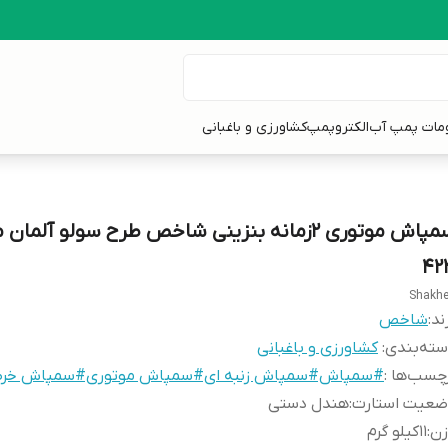
ومات پمپ آب
الکتروپمپ
کشاورزی و باغبانی
سمپاش موتوری 2زمانه بنزینی شاخص طرح سولو آلمان
42
Shakh
ند:
شاخص
ته‌بندی
:
کشاورزی و باغبانی
چسب‌ها :
#سمپاش#سمپاش زنبه ای#سمپاش موتوری#سمپاش خر
ضعیت استارت
:
هندل دستی
زن
:
11کیلو گرم