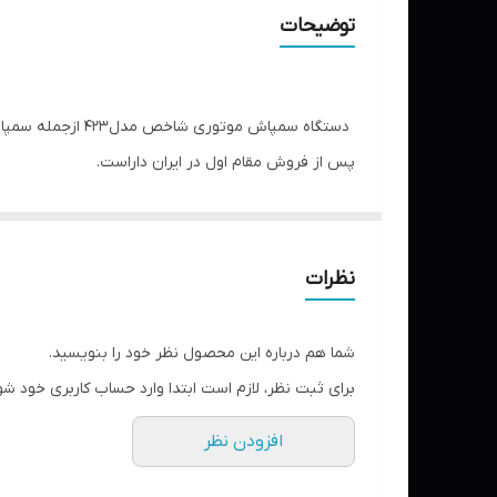
میزان پاشش
توضیحات
کشور سازنده
قدرت موتور
دستگاه سمپاش مو
پس از فروش مقام اول در ایران داراست.
حجم مخزن سم
موارد استفاده از این شمپاش بیشتر در مزارع گندم،پن
حجم مخزن بنزین
منظور از بین بردن بقایای گیاهی و آماده نمودن زمی
نظرات
شما هم درباره این محصول نظر خود را بنویسید.
برای ثبت نظر، لازم است ابتدا وارد حساب کاربری خود شو
افزودن نظر