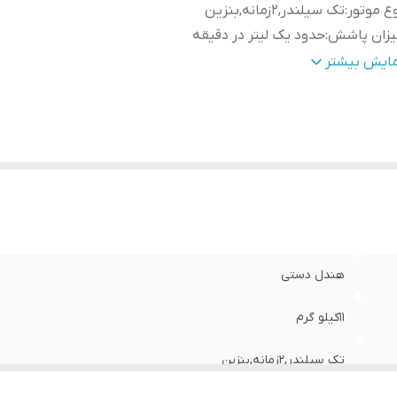
ع موتور
:
تک سیلندر,2زمانه,بنزین
یزان پاشش
:
حدود یک لیتر در دقیقه
ور سازنده
:
ایران
مایش بیشتر
رت موتور
:
3.5اسب بخار
جم مخزن سم
:
12لیتر
جم مخزن بنزین
:
1.5لیتر
هندل دستی
11کیلو گرم
تک سیلندر,2زمانه,بنزین