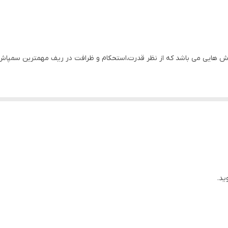
حدود یک لیتر در دقیقه
ایران
3.5اسب بخار
توری شاخص مدل423 ازجمله سمپاش هایی می باشد که از نظر قدرت،استحکام و ظرافت در ریف مه
12لیتر
به،صیفی جات، باغها ونیز جهت ضدعفونی نمودن دامداری همچنین پس از بردا
1.5لیتر
ن جهت کاشت محصول بعدی می باشد.
ید.