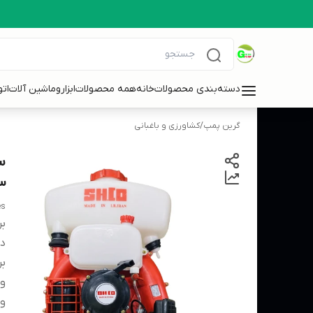
دسته‌بندی محصولات
خانه
همه محصولات
ابزاروماشین آلات
ات
گرین پمپ
/
کشاورزی و باغبانی
3
es
بر
دس
بر
و
و