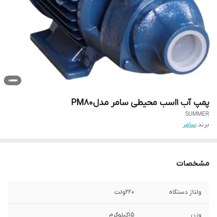
پمپ آب 1اسب محیطی سامر مدلPM80
SUMMER
برند:
سامر
مشخصات
ولتاژ دستگاه
220ولت
وزن
15کیلوگرم