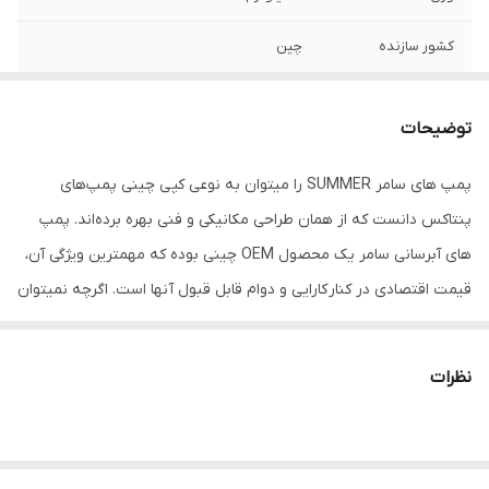
کشور سازنده
چین
قطر لوله ورودی و
1 اینچ
خروجی
توضیحات
قدرت موتور
1 اسب بخار
پمپ های سامر SUMMER را میتوان به نوعی کپی چینی پمپ‌های
پنتاکس دانست که از همان طراحی مکانیکی و فنی بهره برده‌اند. پمپ
قدرت مکش
7متر
های آبرسانی سامر یک محصول OEM چینی بوده که مهمترین ویژگی آن،
سیم پیچ
مس
قیمت اقتصادی در کنار کارایی و دوام قابل قبول آنها است. اگرچه نمیتوان
انتظار یک پمپ ایتالیایی را از این پمپ داشت اما با توجه به قیمتی که
حداکثر ارتفاع پمپ
50متر
بعضا حدود نصف قیمت نمونه های ایتالیایی اصل است، انتخابی معقول
نظرات
حداکثر آبدهی
3متر مکعب بر ساعت
به نظر میرسد.
جنس بدنه
چدن
تعداد فاز
تک فاز