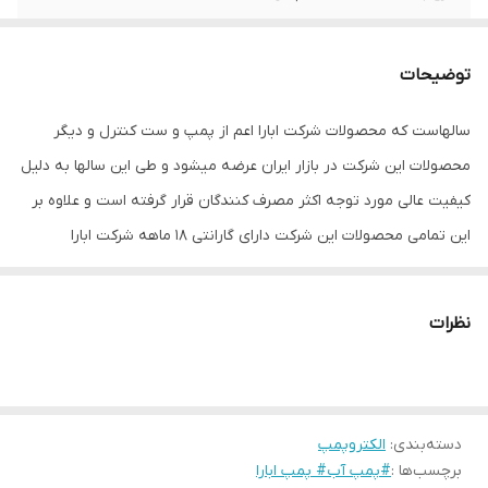
کشور سازنده
ایران
توضیحات
قطر لوله ورودی و
2اینچ
خروجی
سالهاست که محصولات شرکت ابارا اعم از پمپ و ست کنترل و دیگر
محصولات این شرکت در بازار ایران عرضه میشود و طی این سالها به دلیل
حداکثر ارتفاع
14متر
کیفیت عالی مورد توجه اکثر مصرف کنندگان قرار گرفته است و علاوه بر
حداکثر آبدهی
27متر مکعب در ساعت
این تمامی محصولات این شرکت دارای گارانتی 18 ماهه شرکت ابارا
میباشند.
تعدادفاز
تک فاز
تمامی قطعات پمپ های ابارا در بازار به سهولت یافت می شود و این
نظرات
بدین معناست که شما هیچ مشکلی بابت تعمیر و نگهداری پمپ ها
حتی بعد از مدت زمان گارانتی نیز نخواهید داشت.
از طرفی سیم پیچ موتور تمامی پمپ های شرکت ابارا از جنس مس است
دسته‌بندی
:
الکتروپمپ
که بهترین نوع سیم پیچ برای موتور های الکتریکی به حساب می آید.
برچسب‌ها :
#پمپ آب# پمپ ابارا