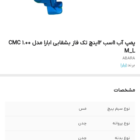
پمپ آب 1اسب 2اینچ تک فاز بشقابی ابارا مدل CMC 1.00
M_L
ABARA
برند:
ابارا
مشخصات
نوع سیم پیچ
مس
نوع پروانه
چدن
نوع بدنه
چدن