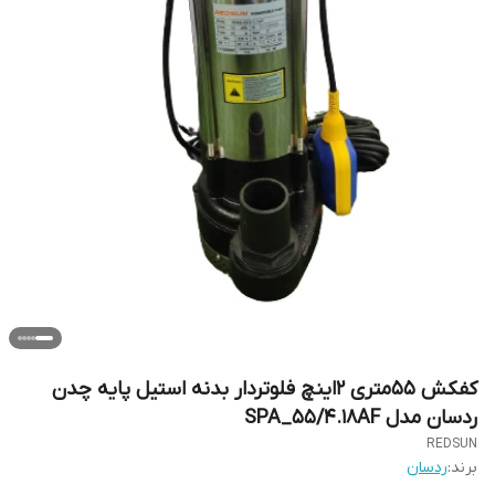
کفکش 55متری 2اینچ فلوتردار بدنه استیل پایه چدن
ردسان مدل SPA_55/4.18AF
REDSUN
برند:
ردسان