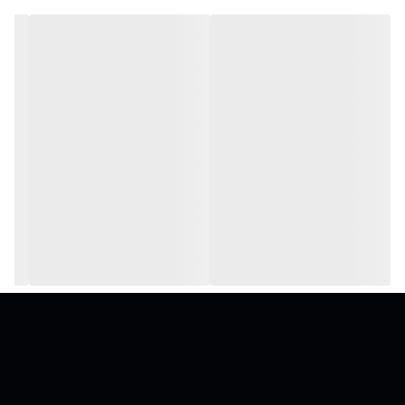
جنس بدنه
استیل
جریان نامی
13آمپر
ارتفاع
55متر