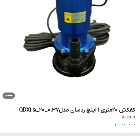
کفکش 20متری 1 اینچ ردسان مدلQDX1.5_20_0.37
REDSUN
برند:
ردسان