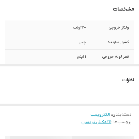
مشخصات
ولتاژ خروجی
220ولت
کشور سازنده
چین
قطر لوله خروجی
1 اینچ
قدرت نامی
2.7 آمپر
نظرات
قدرت موتور
0.37کیلو وات (0.5 اسب بخار)
حداکثر آبدهی
5متر مکعب بر ساعت
دسته‌بندی
:
الکتروپمپ
جنس شفت
استیل
برچسب‌ها :
#کفکش#ردسان
جنس بدنه
آلومینیوم