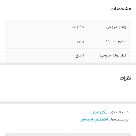
مشخصات
ولتاژ خروجی
220ولت
کشور سازنده
چین
قطر لوله خروجی
1 اینچ
قدرت موتور
0.75کیلو وات(1.5اسب بخار)
نظرات
فلوتر
ندارد
دور در دقیقه
2850
دسته‌بندی
:
الکتروپمپ
حداکثر آبدهی
7.5متر مکعب بر ساعت
برچسب‌ها :
#کفکش#ردسان
جنس شفت
استیل