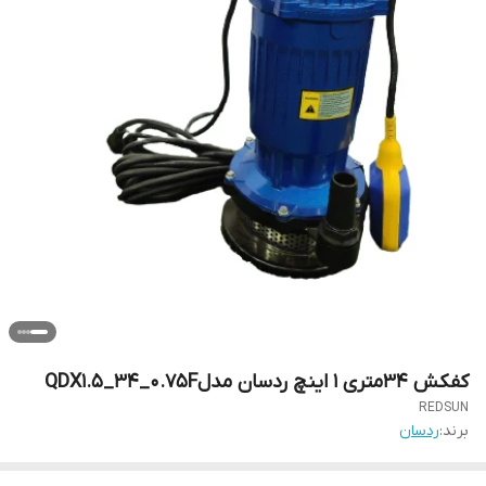
کفکش 34متری 1 اینچ ردسان مدلQDX1.5_34_0.75F
REDSUN
برند:
ردسان