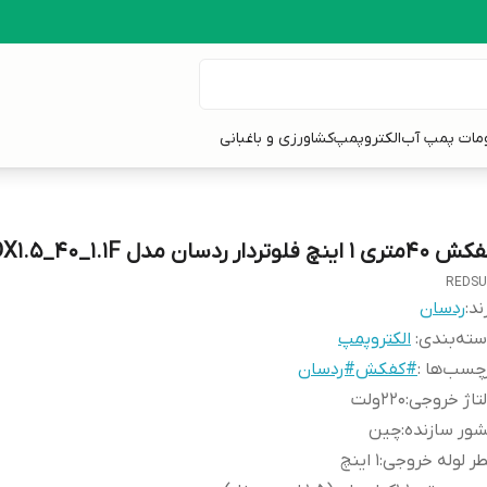
ومات پمپ آب
الکتروپمپ
کشاورزی و باغبانی
متری 1 اینچ فلوتردار ردسان مدل QDX1.5_40_1.1F
REDS
ند:
ردسان
ته‌بندی
:
الکتروپمپ
چسب‌ها :
#کفکش#ردسان
تاژ خروجی
:
220ولت
ور سازنده
:
چین
ر لوله خروجی
:
1 اینچ