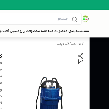
دسته‌بندی محصولات
خانه
همه محصولات
ابزاروماشین آلات
ات
گرین پمپ
/
الکتروپمپ
کفکش 40
UN
بر
دس
بر
ول
کش
قط