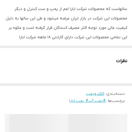
سالهاست که محصولات شرکت ابارا اعم از پمپ و ست کنترل و دیگر
حداکثر آبدهی
12.6مترمکعب بر ساعت
محصولات این شرکت در بازار ایران عرضه میشود و طی این سالها به دلیل
جنس شفت
استیل
کیفیت عالی مورد توجه اکثر مصرف کنندگان قرار گرفته است و علاوه بر
این تمامی محصولات این شرکت دارای گارانتی 18 ماهه شرکت ابارا
جنس پروانه
برنج
میباشند.
توان موتور
5.5اسب
نظرات
دسته‌بندی
:
الکتروپمپ
برچسب‌ها :
#پمپ آب# پمپ ابارا