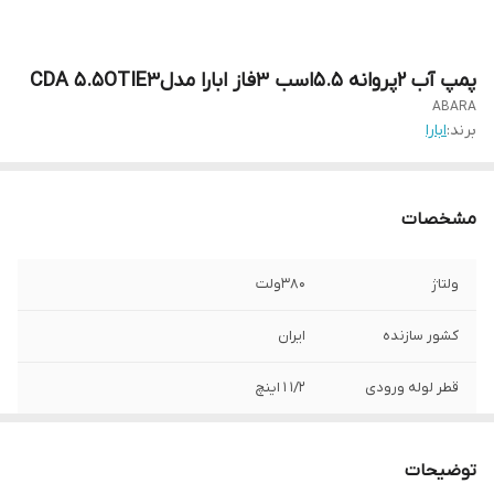
پمپ آب 2پروانه 5.5اسب 3فاز ابارا مدلCDA 5.5OTIE3
ABARA
برند:
ابارا
مشخصات
ولتاژ
380ولت
کشور سازنده
ایران
قطر لوله ورودی
1/2 1 اینچ
قطر لوله خروجی
1/4 1 اینچ
توضیحات
حداکثر ارتفاع
76.5متر