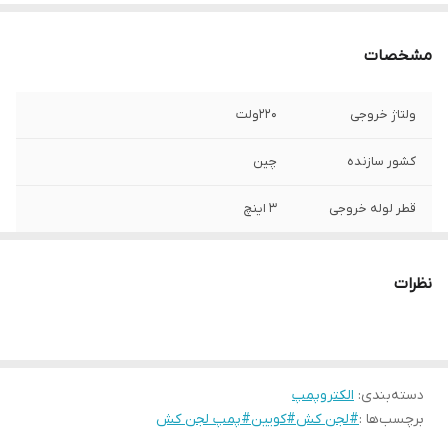
مشخصات
ولتاژ خروجی
220ولت
کشور سازنده
چین
قطر لوله خروجی
3 اینچ
قدرت موتور
1.8کیلو وات(2.5اسب بخار)
نظرات
دور در دقیقه
2860
حداکثر آبدهی
38متر مکعب در ساعت
دسته‌بندی
:
الکتروپمپ
جنس شفت
استیل
برچسب‌ها :
#لجن کش#کویین#پمپ لجن کش
جنس پروانه
برنجی,خوردکن دار