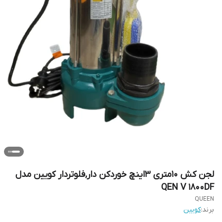
لجن کش 10متری 3اینچ خوردکن دار,فلوتردار کویین مدل
QEN V 1800DF
QUEEN
برند:
کویین