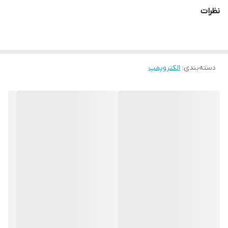
حداکثر آبدهی
109L/min
نظرات
جنس پروانه
برنجی
جنس بدنه
چدن
دسته‌بندی
:
الکتروپمپ
ارتفاع
33متر