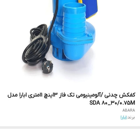
کفکش چدنی /آلومینیومی تک فاز 3اینچ 11متری ابارا مدل
SDA 80_30/0.75M
ABARA
برند:
ابارا