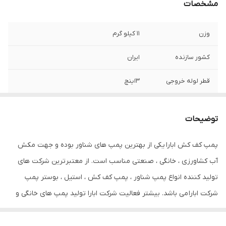
مشخصات
وزن
11 کیلو گرم
کشور سازنده
ایران
قطر لوله خروجی
3اینچ
قدرت موتور
0.75کیلو وات(1 اسب بخار)
توضیحات
حداکثر آبدهی
36
پمپ کف کش ابارا یکی از بهترین پمپ های شناور بوده و جهت مکش
جنس شفت
استیل
آب کشاورزی ، خانگی ، صنعتی مناسب است. از معتبرترین شرکت های
جنس پروانه
آلومینیوم
تولید کننده انواع پمپ شناور ، پمپ کف کش ، استیل ، بوستر پمپ
شرکت ابارا می باشد. بیشتر فعالیت شرکت ابارا تولید پمپ های خانگی و
جنس بدنه
چدن
بوستر پمپ ، پمپ شناور ، کف کش می باشد. شرکت ابارا دارای کادر با
جریان نامی
5.2 آمپر
تجربه بوده و همچنین دارای استانداردهای طراحی روز دنیا بوده که به