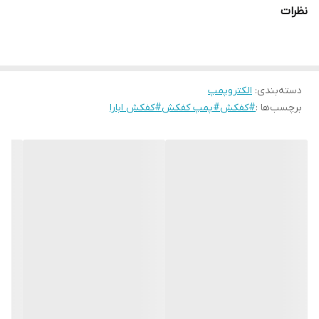
نظرات
عنوان یکی از بزرگترین تولید کننده الکتروپمپ می باشد.
ارتفاع
11متر
دسته‌بندی
:
الکتروپمپ
برچسب‌ها :
#کفکش#پمپ کفکش#کفکش ابارا