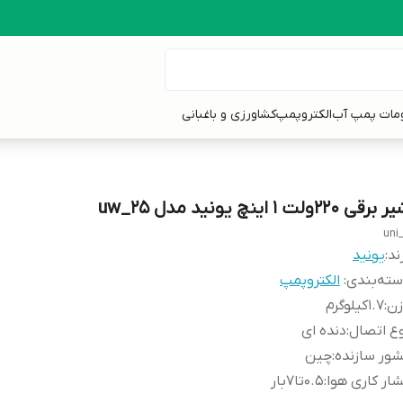
ومات پمپ آب
الکتروپمپ
کشاورزی و باغبانی
برقی 220ولت 1 اینچ یونید مدل uw_25
uni
ند:
یونید
ته‌بندی
:
الکتروپمپ
زن
:
1.7کیلوگرم
ع اتصال
:
دنده ای
ور سازنده
:
چین
ار کاری هوا
:
0.5تا7بار