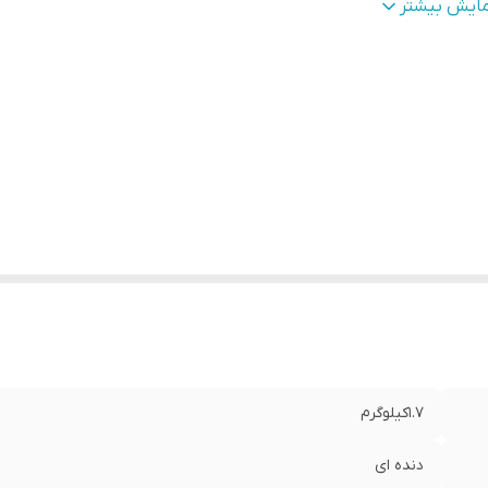
ار کاری آب
:
0.5تا5بار
مایش بیشتر
نس
:
برنج
1.7کیلوگرم
دنده ای