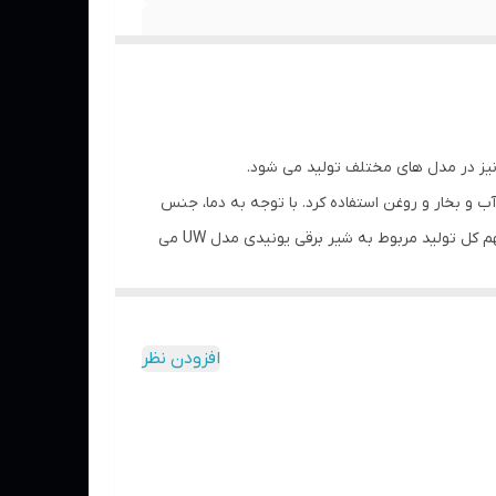
و نیز در مدل های مختلف تولید می شود.
 سیال آب و بخار و روغن استفاده کرد. با توجه به دما، جنس
آب بندها از EPDM و Viton و PTFE و Silicone انتخاب می شود. شیر برقی Uni-D در مدل های مختلفی تولید می شود که بیشترین سهم کل تولید مربوط به شیر برقی یونیدی مدل UW می
افزودن نظر