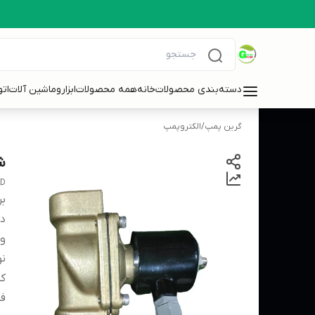
دسته‌بندی محصولات
خانه
همه محصولات
ابزاروماشین آلات
ات
گرین پمپ
/
الکتروپمپ
شیر 
_D
بر
دس
و
نو
کش
فش