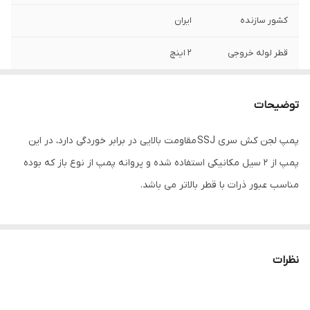
کشور سازنده
ایران
قطر لوله خروجی
2 اینچ
قدرت موتور
0.75 کیلووات(1 اسب بخار)
توضیحات
دور در دقیقه
3000دور
پمپ لجن کش سری SSJ مقاومت بالایی در برابر خوردگی دارد، در این
حداکثر آبدهی
350لیتر در دقیقه
پمپ از 2 سیل مکانیکی استفاده شده و پروانه پمپ از نوع باز که بوده
جنس پروانه
چدن
مناسب عبور ذرات با قطر بالاتر می باشد.
جنس بدنه
چدن_استیل
جریان
5.2 آمپر
نظرات
ارتفاع
12متر