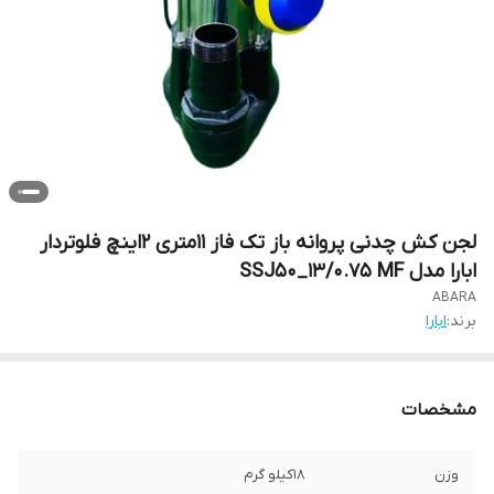
لجن کش چدنی پروانه باز تک فاز 11متری 2اینچ فلوتردار
ابارا مدل SSJ50_13/0.75 MF
ABARA
برند:
ابارا
مشخصات
وزن
18کیلو گرم