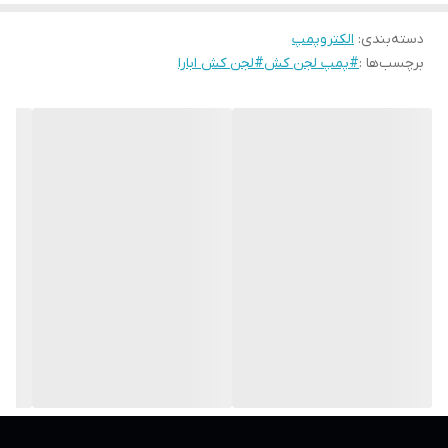
دسته‌بندی
:
الکتروپمپ
برچسب‌ها :
#پمپ لجن کش#لجن کش ابارا