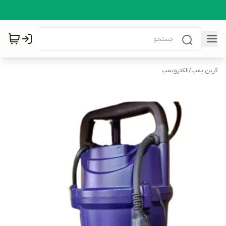
گرین پمپ
/
الکتروپمپ