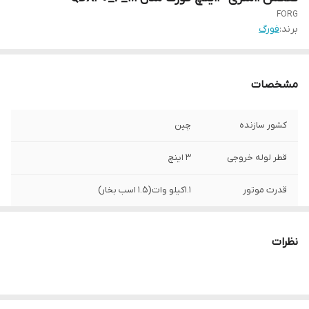
FORG
برند:
فورگ
مشخصات
کشور سازنده
چین
قطر لوله خروجی
3 اینچ
قدرت موتور
1.1کیلو وات(1.5 اسب بخار)
فلوتر
ندارد
نظرات
سرعت موتور
2850 دور
حداکثر آبدهی
850لیتر در دقیقه