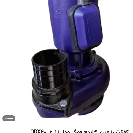
کفکش 11متری 3اینچ فورگ مدل QDX40_6_1.1