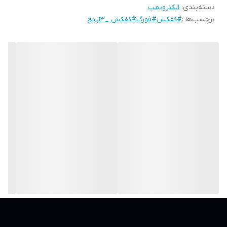
دسته‌بندی
:
الکتروپمپ
جریان
7.8 آمپر
برچسب‌ها :
#کفکش#فورگ#کفکش _3اینچ
ارتفاع
11 متر