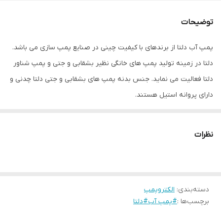
حداکثر آبدهی
120لیتر در دقیقه
توضیحات
جنس پروانه
استیل
پمپ آب دلتا از برندهای با کیفیت چینی در صنایع پمپ سازی می باشد.
دلتا در زمینه تولید پمپ های خانگی نظیر بشقابی و جتی و پمپ شناور
جنس بدنه
چدن
دلتا فعالیت می نماید. جنس بدنه پمپ های بشقابی و جتی دلتا چدنی و
جریان
5.0 آمپر
دارای پروانه استیل هستند.
ارتفاع
33متر
نظرات
دسته‌بندی
:
الکتروپمپ
برچسب‌ها :
#پمپ آب#دلتا