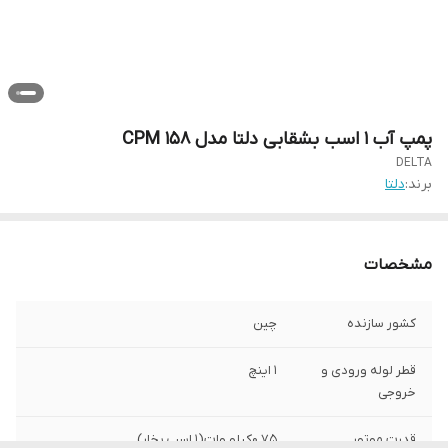
پمپ آب 1 اسب بشقابی دلتا مدل CPM 158
DELTA
برند:
دلتا
مشخصات
کشور سازنده
چین
قطر لوله ورودی و
1 اینچ
خروجی
قدرت موتور
0.75کیلو وات(1 اسب بخار)