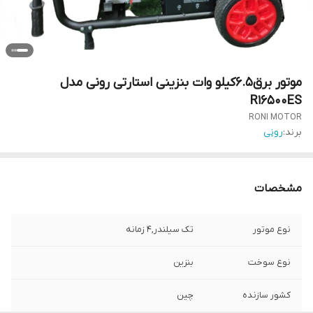
موتور برق6.5کیلو وات بنزینی استارتی رونی مدل
R16500ES
RONI MOTOR
برند:
رونی
مشخصات
نوع موتور
تک سیلندر,4 زمانه
نوع سوخت
بنزین
کشور سازنده
چین