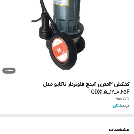
کفکش 12متری 1اینچ فلوتردار ناکایو مدل
QDX1.5_12_0.25F
NAKAYO
برند:
ناکایو
مشخصات