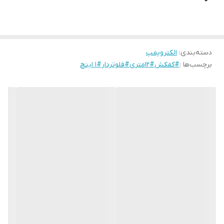
دسته‌بندی
:
الکتروپمپ
برچسب‌ها :
#کفکش#12متری#فلوتردار#1 اینچ