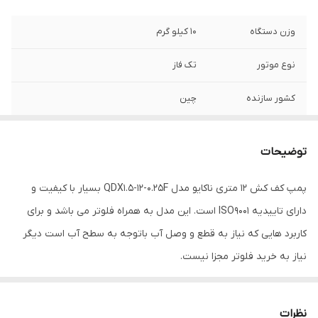
وزن دستگاه
10 کیلو گرم
نوع موتور
تک فاز
کشور سازنده
چین
قطر دهانه خروجی
1 اینچ
توضیحات
قدرت موتور
0.25کیلو وات(0.33 اسب بخار)
پمپ کف کش 12 متری ناکایو مدل QDX1.5-12-0.25F بسیار با کیفیت و
دور موتور
2850دور در دقیقه
دارای تاییدیه ISO9001 است. این مدل به همراه فلوتر می باشد و برای
حداکثر آبدهی
83لیتر در دقیقه
کاربرد هایی که نیاز به قطع و وصل آب باتوجه به سطح آب است دیگر
نیاز به خرید فلوتر مجزا نیست.
جریان
2.5 آمپر
ارتفاع
12متر
نظرات