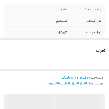
وضعیت استارت
هندل
نوع گیربکس
مستقیم
نوع سوخت
گازوئیل
مدل موتور
CBS173FD
نظرات
مدل
CB1000M510D
کشور سازنده
چین
دسته‌بندی
:
کشاورزی و باغبانی
شرکت سازنده موتور
کپ
برچسب‌ها :
#تیلر#دیزل#5اسب#کمبوس
سیستم کلاج
معکوس
اقلام همراه
شخم زن,خط کش