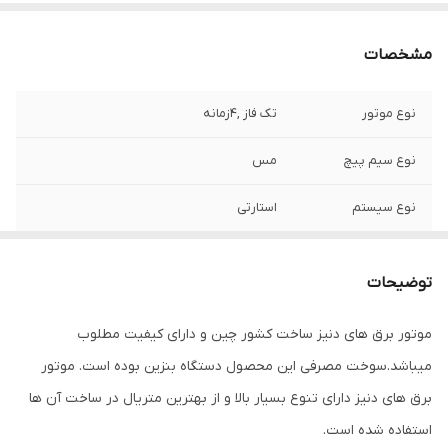
مشخصات
نوع موتور
تک فاز ,4زمانه
نوع سیم پیچ
مس
نوع سیستم
استارتی
نوع سوخت
بنزین
توضیحات
کشور سازنده
چین
موتور برق های دنیز ساخت کشور چین و دارای کیفیت مطلوب
حداکثر توان خروجی
7کیلو وات
میباشد.سوخت مصرفی این محصول دستگاه بنزین بوده است. موتور
حداکثر توان
7.5کیلو وات
برق های دنیز دارای تنوع بسیار بالا و از بهترین متریال در ساخت آن ها
استفاده شده است.
توضیحات
مدل کالسکه ای,دارای چرخ و دسته