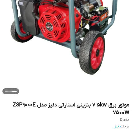
موتور برق 7.5kw بنزینی استارتی دنیز مدل ZSP9000E
7500W
Deniz
برند:
دنیز