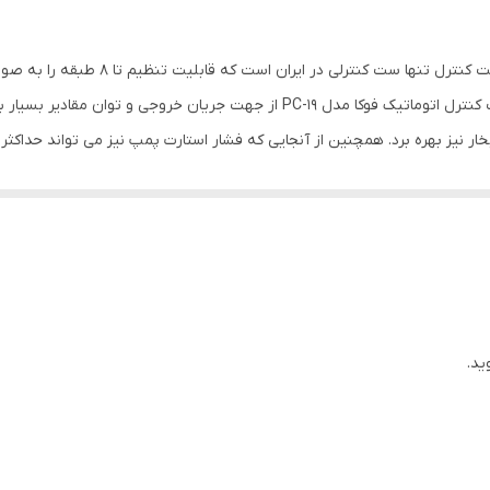
60 درجه
اکثر ست کنترل ها تا 2 طبقه را پشتیبانی 
30 آمپر
نیاز به منبع آب تحت فشار پمپ همراه با آن است . ست کنترل اتوماتیک فوکا مدل -19
ه سایر کلید اتومات های مشابه بسیار بیشتر بوده که این مورد یکی از ویژگ
 اتوماتیک پمپ آب خانگی را بر عهده دارد . اساس عملکرد ست کنترل پمپ آ
درون لوله مصرف شود، ست کنترل ، پمپ را روشن کرده و هنگامی که مصرف آ
ید.