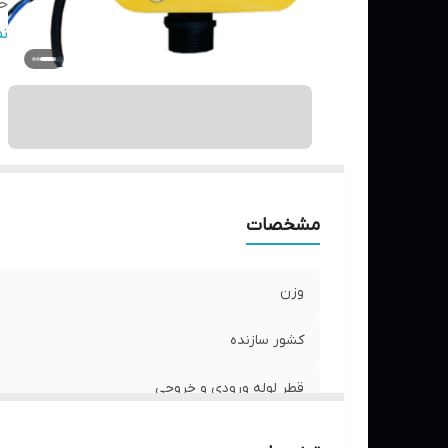
حد
حد
ن
جر
مشخصات
وزن
کشور سازنده
قطر لوله ورودی و خروجی
حداکثر فشار