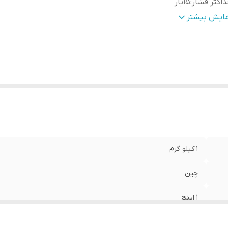
اکثر فشار
:
15بار
اکثر دمای آب
:
60 درجه
مایش بیشتر
یان
:
30 آمپر
1 کیلو گرم
چین
1 اینچ
15بار