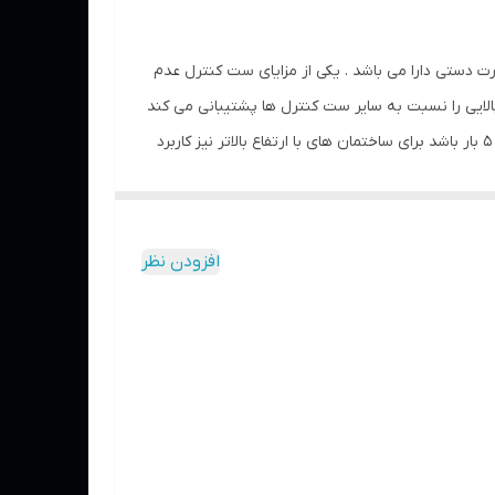
میکند ، این ست کنترل تنها ست کنترلی در ایران است که قابلیت تنظیم تا 8 طبقه را به صورت دستی دارا می باشد . یکی از مزایای ست کنترل عدم
PC از جهت جریان خروجی و توان مقادیر بسیار بالایی را نسبت به سایر ست کنترل ها پشتیبانی می کند
به گونه ای که از آن می توان برای پمپ های تا 4 اسب بخار نیز بهره برد. همچنین از آنجایی که فشار استارت پمپ نیز می تواند حداکثر 5 بار باشد برای ساختمان های با ارتفاع بالاتر نیز کاربرد
ی ها بسیار عالی این محصول می باشد. ست کنترل به
ب بر مبنای جریان عبوری است. یعنی هنگامی که در
ب متوقف شود ، پمپ را خاموش می کند
افزودن نظر