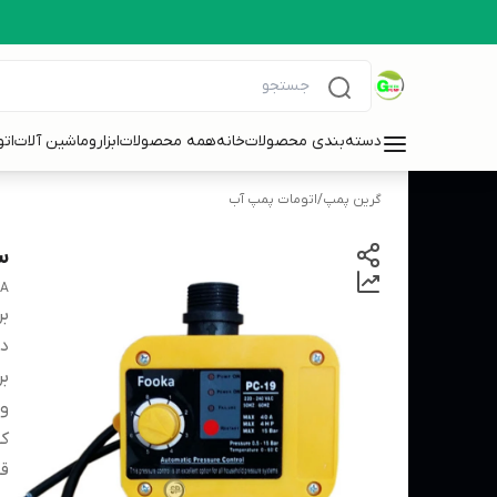
دسته‌بندی محصولات
خانه
همه محصولات
ابزاروماشین آلات
ات
گرین پمپ
/
اتومات پمپ آب
ست
KA
بر
دس
بر
و
کش
قط