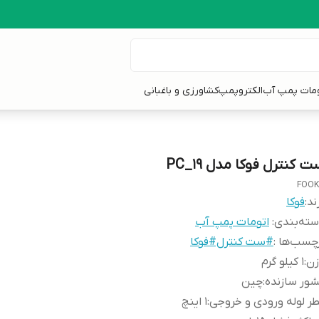
ومات پمپ آب
الکتروپمپ
کشاورزی و باغبانی
 کنترل فوکا مدل PC_19
FOO
ند:
فوکا
ته‌بندی
:
اتومات پمپ آب
چسب‌ها :
#ست کنترل#فوکا
زن
:
1 کیلو گرم
ور سازنده
:
چین
ر لوله ورودی و خروجی
:
1 اینچ