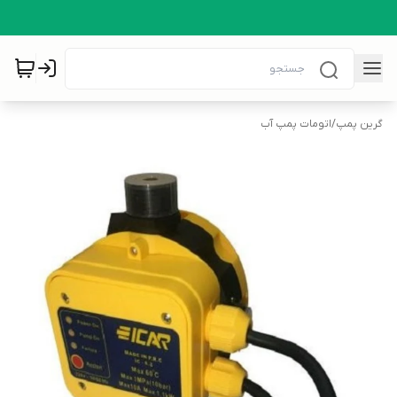
گرین پمپ
/
اتومات پمپ آب