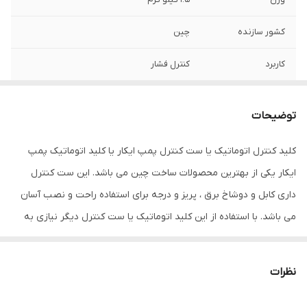
کشور سازنده
چین
کاربرد
کنترل فشار
قطر لوله ورودی و
1 اینچ
خروجی
توضیحات
قدرت موتور
1.1 کیلو وات
کلید کنترل اتوماتیک یا ست کنترل پمپ ایکار یا کلید اتوماتیک پمپ
ایکار یکی از بهترین محصولات ساخت چین می باشد. این ست کنترل
حداکثر فشار
10بار
داری کابل و دوشاخ برق ، پریز و درجه برای استفاده راحت و نصب آسان
ابعاد
18*14*14 سانتی گراد
می باشد. با استفاده از این کلید اتوماتیک یا ست کنترل دیگر نیازی به
منبع تحت فشار درجه و پنج راهی ندارید و دیگر پمپها فضای زیادی را
در ساختمانها اشغال نمی کنند . این ست کنترل دارای استاندارد اروپا است
نظرات
و برای آپارتمانها بسیار مناسب می باشد. تمام قطعات و تجهیزات ست
کنترل ایکار از مواد اولیه مرغوب ساخته شده و تمام استانداردهای