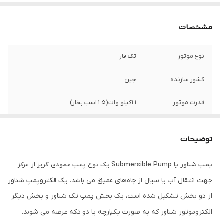
مشخصات
نوع موتور
تک فاز
کشور سازنده
چین
قدرت موتور
1.1کیلو وات(1.5 اسب بخار)
دور موتور
2850دور در دقیقه
توضیحات
حداکثر آبدهی
3متر مکعب بر ساعت
پمپ شناور یا Submersible Pump یک نوع پمپ عمودی گریز از مرکز
جنس بدنه
استیل
جهت انتقال آب یا سیال از چاه‌های عمیق می باشد. یک الکتروپمپ شناور
جریان
7.2 آمپر
از دو بخش تشکیل شده است، یک بخش پمپ تک شناور و بخش دیگر
الکتروموتور شناور که به صورت یکپارچه یا دو تکه عرضه می شوند.
ارتفاع
190متری