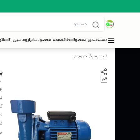
دسته‌بندی محصولات
خانه
همه محصولات
ابزاروماشین آلات
ات
گرین پمپ
/
الکتروپمپ
پمپ آب
NI
بر
دس
کش
قط
قد
حد