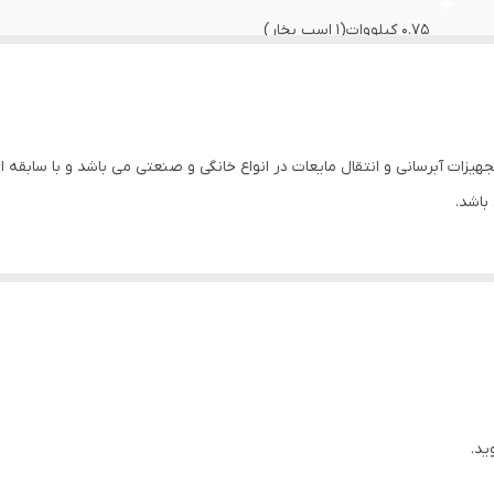
0.75 کیلووات(1 اسب بخار)
350 لیتر در دقیقه
استیل
5.3 آمپر
برنج
13متر
ید.