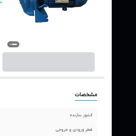
ج
ن
جر
پر
ار
مشخصات
کشور سازنده
قطر ورودی و خروجی