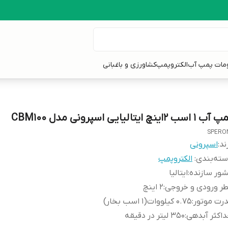
ومات پمپ آب
الکتروپمپ
کشاورزی و باغبانی
 1 اسب 2اینچ ایتالیایی اسپرونی مدل CBM100
SPERO
ند:
اسپرونی
ته‌بندی
:
الکتروپمپ
ور سازنده
:
ایتالیا
ر ورودی و خروجی
:
2 اینچ
رت موتور
:
0.75 کیلووات(1 اسب بخار)
اکثر آبدهی
:
350 لیتر در دقیقه