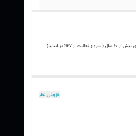
کمپانی اسپرونی Speroni ایتالیا سازنده پمپ های آب و تجهیزات آبرسانی و انتقال مایعات در انواع خانگی و صنعتی می باشد و با سابقه ای بیش از 60 سال ( شروع فعالیت از 1947 در ایتالیا)
افزودن نظر