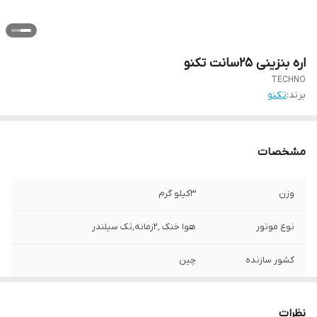
اره بنزینی 25سانت تکنو
TECHNO
برند:
تکنو
مشخصات
وزن
3کیلو گرم
نوع موتور
هوا خنک ,2زمانه,تک سیلندر
کشور سازنده
چین
قدرت موتور
0.9 کیلو وات
نظرات