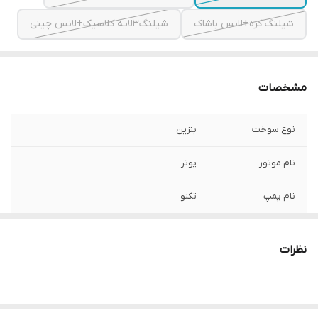
شیلنگ کره+لانس باشاک
شیلنگ3لایه کلاسیک+لانس چینی
مشخصات
نوع سوخت
بنزین
نام موتور
پوتر
نام پمپ
تکنو
مدل پمپ سمپاش
TC_50G
نظرات
قدرت موتور
7اسب بخار
فشار پمپ
55بار