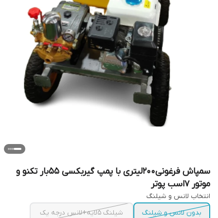
سمپاش فرغونی200لیتری با پمپ گیربکسی 55بار تکنو و
موتور 7اسب پوتر
انتخاب لانس و شیلنگ
بدون لانس و شیلنگ
شیلنگ 5لایه+لانس درجه یک