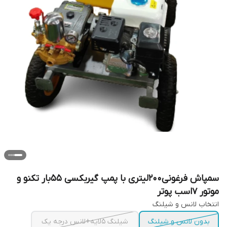
سمپاش فرغونی200لیتری با پمپ گیربکسی 55بار تکنو و
موتور 7اسب پوتر
انتخاب لانس و شیلنگ
بدون لانس و شیلنگ
شیلنگ 5لایه+لانس درجه یک