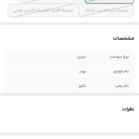
شیلنگ کره+لانس باشاک
شیلنگ3لایه کلاسیک+لانس چینی
مشخصات
نوع سوخت
بنزین
نام موتور
پوتر
نام پمپ
تکنو
مدل پمپ سمپاش
TC_50G
نظرات
قدرت موتور
7اسب بخار
فشار پمپ
55بار