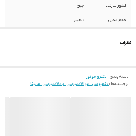
کشور سازنده
چین
حجم مخزن
50لیتر
نظرات
دسته‌بندی
:
الکترو موتور
برچسب‌ها :
#کمپرسی_هوا#کمپرسی_باد#کمپرسی_مالیکا