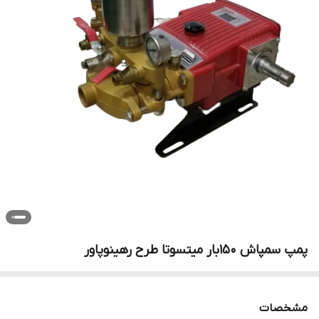
پمپ سمپاش 150بار میتسوتا طرح رهینوپاور
مشخصات