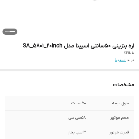
اره بنزینی 50سانتی اسپینا مدل SA_5801_20inch
SPINA
برند:
اسپینا
مشخصات
طول تیغه
50 سانت
حجم موتور
58سی سی
قدرت موتور
3اسب بخار