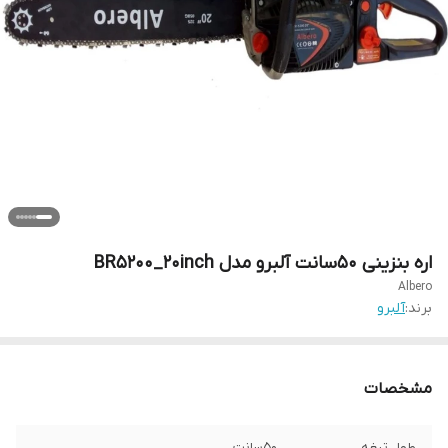
اره بنزینی 50سانت آلبرو مدل BR5200_20inch
Albero
برند:
آلبرو
مشخصات
طول تیغه
50سانت