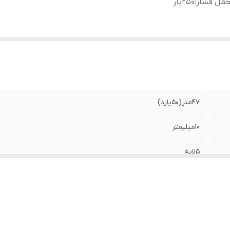
حمل فشار
:
250بار
47متر(50یارد)
10میلیمتر
5لایه
250بار