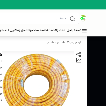
دسته‌بندی محصولات
خانه
همه محصولات
ابزاروماشین آلات
ات
گرین پمپ
/
کشاورزی و باغبانی
شیلنگ5
lx
بر
دس
بر
مت
ق
تع