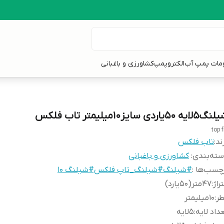
ومات پمپ آب
الکتروپمپ
کشاورزی و باغبانی
لایه 50یاردی سایز10میلیمتر تاب فلکس
top f
ند:
تاب فلکس
ته‌بندی
:
کشاورزی و باغبانی
چسب‌ها :
#شیلنگ#شیلنگ_تاپ فلکس#شیلنگ 10
راژ
:
47متر(50یارد)
طر
:
10میلیمتر
داد لایه
:
5لایه