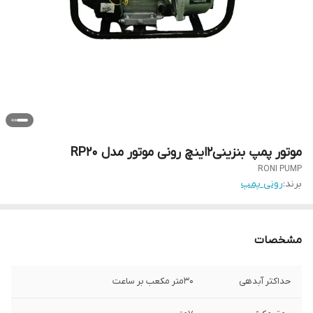
موتور پمپ بنزینی2اینچ رونی موتور مدل RP20
RONI PUMP
برند:
رونی پمپ
مشخصات
حداکثر آبدهی
30متر مکعب بر ساعت