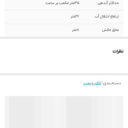
حداکثر آبدهی
35متر مکعب بر ساعت
ارتفاع انتقال آب
26متر
عمق مکش
8متر
قدرت موتور
7اسب
نظرات
سیستم استارت
هندل
نوع سوخت
بنزین
دسته‌بندی
:
الکتروپمپ
دور موتور
3600دور در دقیقه
قطر لوله خروجی
2اینچ
کشور سازنده
چین