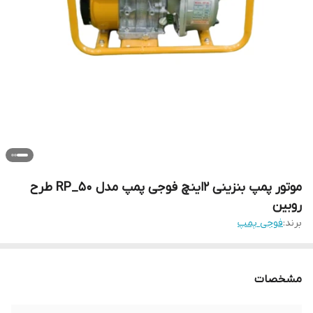
موتور پمپ بنزینی 2اینچ فوجی پمپ مدل RP_50 طرح
روبین
برند:
فوجی پمپ
مشخصات