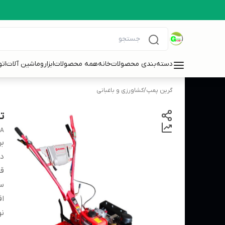
دسته‌بندی محصولات
خانه
همه محصولات
ابزاروماشین آلات
ات
گرین پمپ
/
کشاورزی و باغبانی
تیلر
A
بر
دس
قد
س
اق
ن