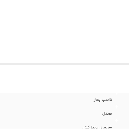
5اسب بخار
هندل
شخم زن,خط کش