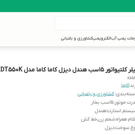
ومات پمپ آب
الکتروپمپ
کشاورزی و باغبانی
 کلتیواتور 5اسب هندل دیزل کاما کاما مدل KDT550K
KAM
ند:
کاما
ته‌بندی
:
کشاورزی و باغبانی
رت موتور
:
5اسب بخار
یستم استارت
:
هندل
لام همراه
:
شخم زن,خط کش
وع سوخت
:
دیزل