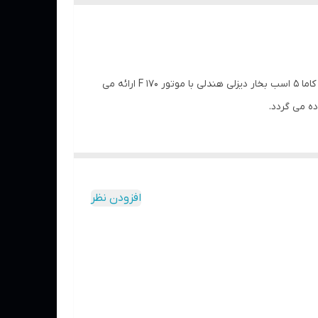
این تیلر کشاورزی سبک وزن برای اراضی کوچکی که عمق کار در آن ها بیش از 20 سانتیمتر نباشد، مناسب بوده و کاربری آسانی دارد. تیلر کاما 5 اسب بخار دیزلی هندلی با موتور 170 F ارائه می
ده می گردد.
افزودن نظر