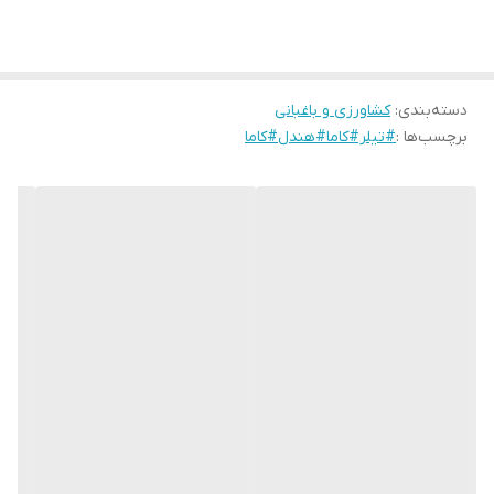
دسته‌بندی
:
کشاورزی و باغبانی
برچسب‌ها :
#تیلر#کاما#هندل#کاما