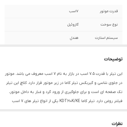
قدرت موتور
7اسب
نوع سوخت
گازوئیل
سیستم استارت
هندل
اقلام همراه
خط کش,شخم زن
توضیحات
این تیلر با قدرت 7.5 اسب در بازار به نام 7 اسب معروف می باشد. موتور
در جلوی شاسی و گیربکس تیلر کاما در زیر موتور قرار دارد. کلاچ این تیلر
تک صفحه ای است و برای جلوگیری از ورود گرد و غبار به داخل موتور،
فیلتر روغن دارد. تیلر کاما KDT610K/KE یکی از انواع تیلر های 7 اسب
است که در مساحت 3 الی 6.1 هکتار کارآیی خوبی دارد.
نظرات