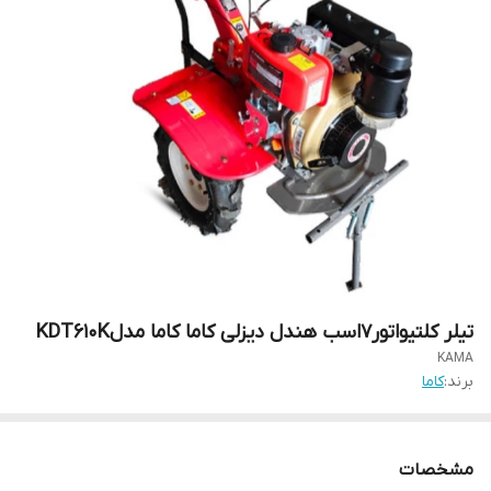
تیلر کلتیواتور7اسب هندل دیزلی کاما کاما مدلKDT610K
KAMA
برند:
کاما
مشخصات