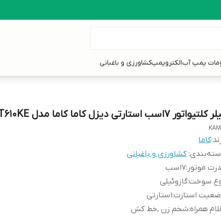
ومات پمپ آب
الکتروپمپ
کشاورزی و باغبانی
 کلتیواتور 7اسب استارتی دیزل کاما کاما مدل KDT610KE
KAM
ند:
کاما
ته‌بندی
:
کشاورزی و باغبانی
رت موتور
:
7اسب
وع سوخت
:
گازوئیلی
ضعیت استارت
:
استارتی
لام همراه
:
شخم زن ,خط کش