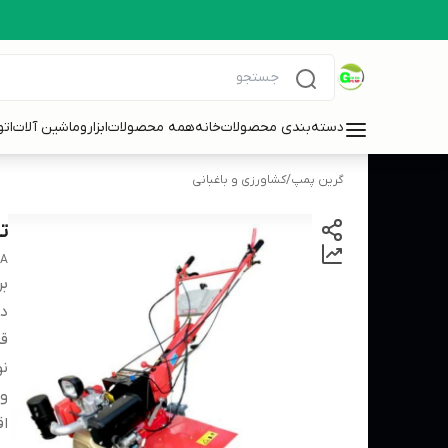
دسته‌بندی محصولات
خانه
همه محصولات
ابزاروماشین آلات
ات
گرین پمپ
/
کشاورزی و باغبانی
تیلر
A
بر
دس
قد
ن
و
اق