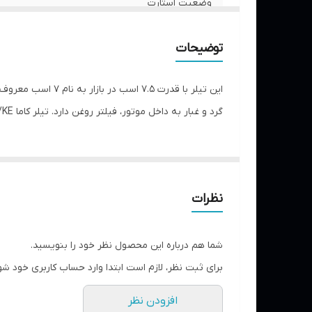
وضعیت استارت
اقلام همراه
توضیحات
این تیلر با قدرت 
گرد و غبار به داخل موتور، فیلتر روغن دارد. تیلر کاما KDT610K/KE یکی از انواع تیلر های 7 اسب است که در مساحت 3 الی 6.1 هکتار کارآیی خوبی دارد.
نظرات
شما هم درباره این محصول نظر خود را بنویسید.
برای ثبت نظر، لازم است ابتدا وارد حساب کاربری خود شو
افزودن نظر