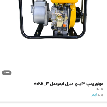
موتورپمپ 3اینچ دیزل ایمرمدل 80KB_3
IMER
برند:
ایمر