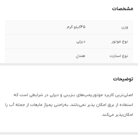
مشخصات
وزن
45کیلو گرم
نوع موتور
دیزلی
نوع استارت
هندل
مدل موتور
F178
توضیحات
کشور سازنده
چین
اصلی‌ترین کاربرد موتور‌پمپ‌های بنزینی و دیزلی در شرایطی است که
قدرت
7اسب بخار
استفاده از برق امکان پذیر نمی‌باشد، به‌راحتی پمپاژ مایعات از جمله آب را
طول مکش
7متر
امکان‌پذیر می‌کند.
سرعت
3000دور در دقیقه