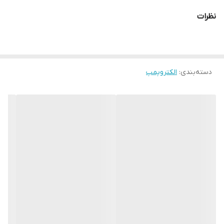
ارتفاع آبدهی
28متر
نظرات
ابعاد
560*455*560 میلیمتر
دسته‌بندی
:
الکتروپمپ