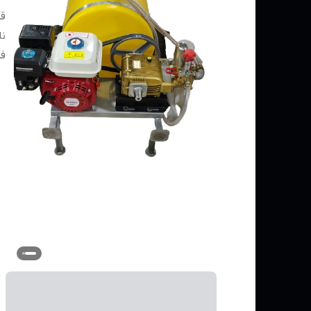
قد
نا
ف