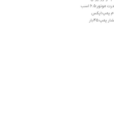
رت موتور
:
6.5 اسب
م پمپ
:
اپکس
شار پمپ
:
45بار