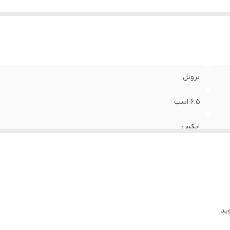
برونل
6.5 اسب
اپکس
45بار
ید.