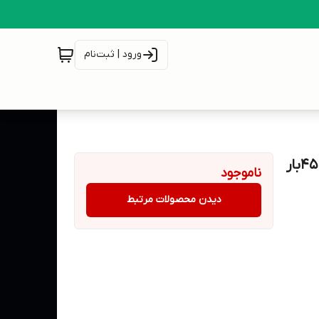
ورود | ثبت‌نام
سمپاش100لیتری فرغونی با موتور 6.5 اسب برونل و پمپ 45بار
ناموجود
دیدن محصولات مرتبط