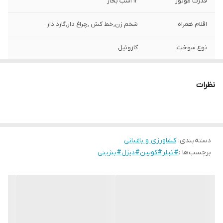
قدرت موتور
12 اسب بخار
اقلام همراه
شخم زن,خط کش ,چراغ دار,گارد دار
نوع سوخت
گازوئیل
سیستم استارت
استارتی
نظرات
دسته‌بندی
:
کشاورزی و باغبانی
برچسب‌ها :
#تیلر#کویین#دیزل#بنزینی