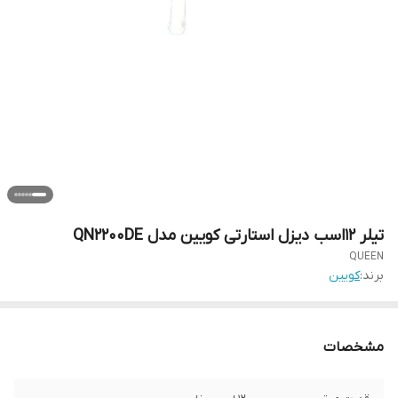
تیلر 12اسب دیزل استارتی کویین مدل QN2200DE
QUEEN
برند:
کویین
مشخصات