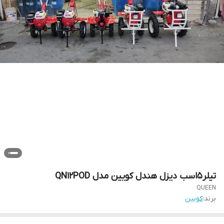
تیلر5اسب دیزل هندل کویین مدل QN12POD
QUEEN
برند:
کویین