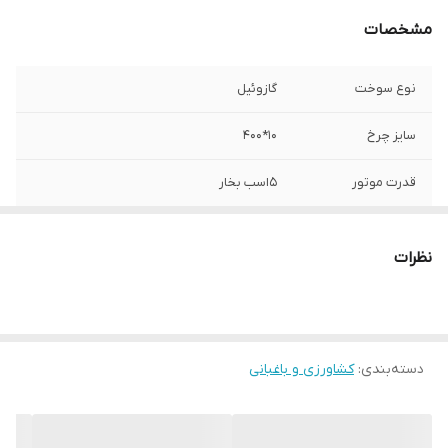
مشخصات
نوع سوخت
گازوئیل
سایز چرخ
10*400
قدرت موتور
5اسب بخار
سیستم استارت
هندل
نظرات
اقلام همراه
شخم زن,خط کش
دسته‌بندی
:
کشاورزی و باغبانی