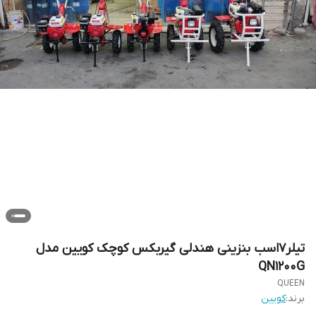
تیلر7اسب بنزینی هندلی گیربکس کوچک کویین مدل
QN1200G
QUEEN
برند:
کویین