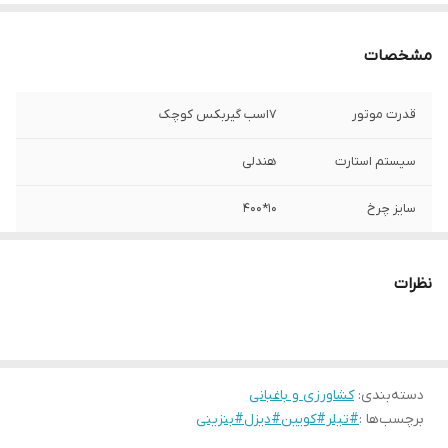
مشخصات
قدرت موتور
7اسب گیربکس کوچک
سیستم استارت
هندلی
سایز چرخ
10*400
نوع کلاج
کلاج معکوس,دنده در فرمان
نظرات
اقلام همراه
شخم زن,خط کش
نوع سوخت
بنزینی
دسته‌بندی
:
کشاورزی و باغبانی
برچسب‌ها :
#تیلر#کویین#دیزل#بنزینی