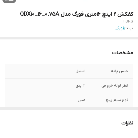
کفکش 2 اینچ 16متری فورگ مدل QDX10_16_0.75A
FORG
برند:
فورگ
مشخصات
جنس پایه
استیل
قطر لوله خروجی
2 اینچ
نوع سیم پیچ
مس
حداکثر ارتفاع
16 متر
نظرات
قدرت موتور(اسب
1 اسب بخار
بخار)