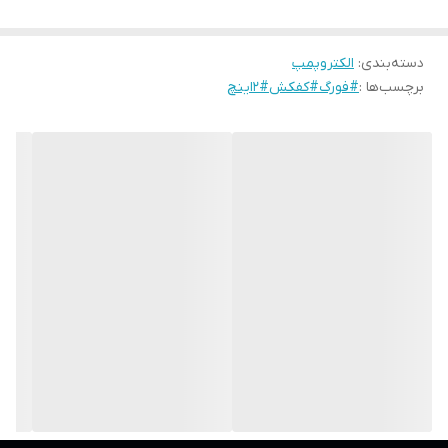
حداکثر آبدهی
10متر مکعب بر ساعت
دسته‌بندی
:
الکتروپمپ
برچسب‌ها :
#فورگ#کفکش#2اینچ