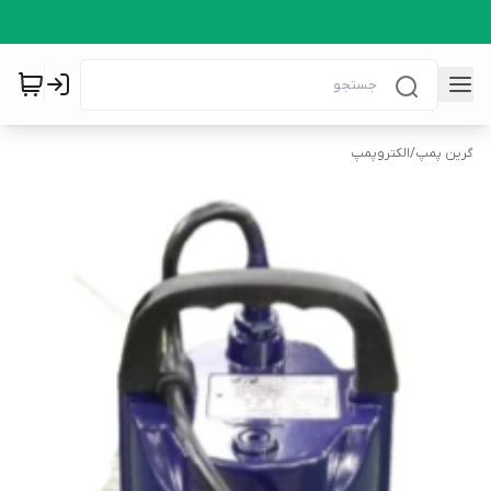
گرین پمپ
/
الکتروپمپ