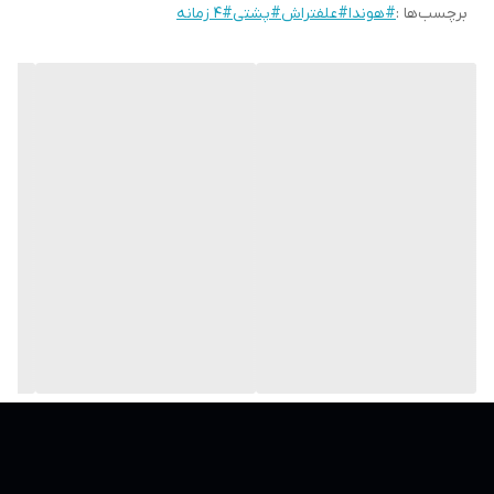
برچسب‌ها :
#هوندا#علفتراش#پشتی#4 زمانه