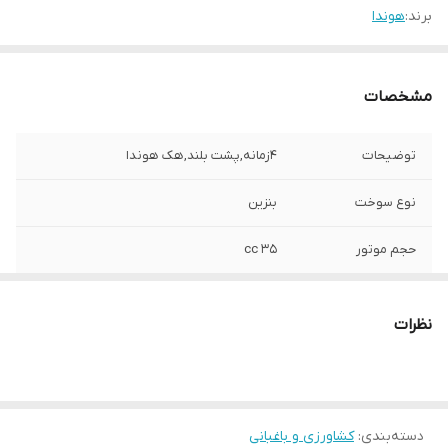
برند:
هوندا
مشخصات
توضیحات
4زمانه,پشت بلند,هک هوندا
نوع سوخت
بنزین
حجم موتور
35 cc
نظرات
دسته‌بندی
:
کشاورزی و باغبانی